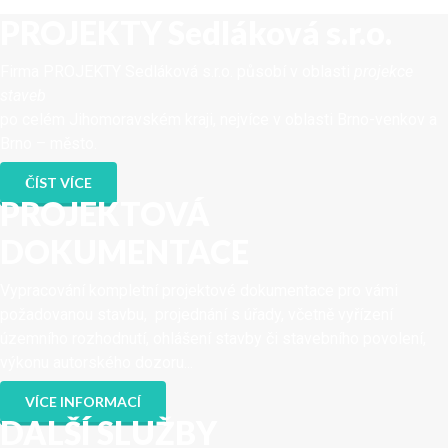
PROJEKTY Sedláková s.r.o.
Firma PROJEKTY Sedláková s.r.o. působí v oblasti
projekce
staveb
po celém Jihomoravském kraji, nejvíce v oblasti Brno-venkov a
Brno – město.
ČÍST VÍCE
PROJEKTOVÁ
DOKUMENTACE
Vypracování kompletní projektové dokumentace pro vámi
požadovanou stavbu, projednání s úřady, včetně vyřízení
územního rozhodnutí, ohlášení stavby či stavebního povolení,
výkonu autorského dozoru...
VÍCE INFORMACÍ
DALŠÍ SLUŽBY