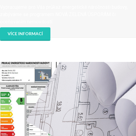
Vypracujeme pro Vás průkaz energetické náročnosti budovy,
zabýváme se programem NOVÁ ZELENÁ ÚSPORÁM či
oceňováním nemovitostí.
VÍCE INFORMACÍ